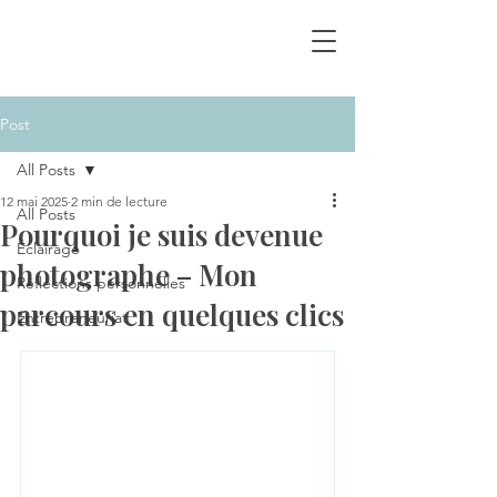
Post
All Posts
12 mai 2025
2 min de lecture
All Posts
Pourquoi je suis devenue
Éclairage
photographe – Mon
Réflections personnelles
parcours en quelques clics
Entrepreneuriat