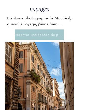
voyages
Étant une photographe de Montréal, 
quand je voyage, j'aime bien 
prendres des photos des places que 
Réservez une séance de photo
je visite afin de capture la beauté de 
ces lieux.